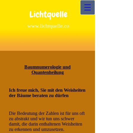
Lichtquelle
www.lichtquelle.co
Baumnumerologie und
Quantenheilung
Ich freue mich, Sie mit den Weisheiten
der Bäume beraten zu dürfen
Die Bedeutung der Zahlen ist für uns oft
zu abstrakt und wir tun uns schwer
damit, die darin enthaltenen Weisheiten
zu erkennen und umzusetzen.