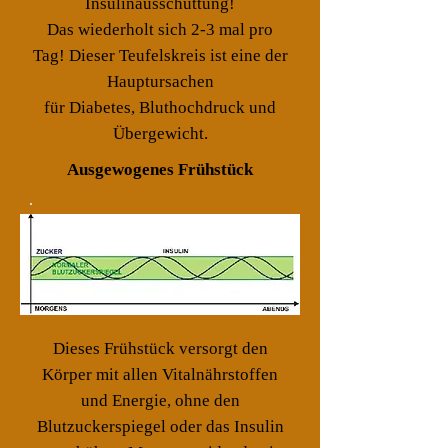
Insulinausschüttung!
Das wiederholt sich 2-3 mal pro
Tag! Dieser Teufelskreis ist eine der
Hauptursachen
für Diabetes, Bluthochdruck und
Übergewicht.
Ausgewogenes Frühstück
Dieses Frühstück versorgt den
Körper mit allen Vitalnährstoffen
und Energie, ohne den
Blutzuckerspiegel oder das Insulin