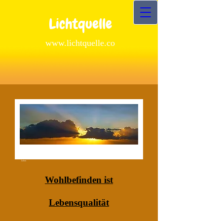
Lichtquelle
www.lichtquelle.co
Ohne Licht kein
Leben
Wohlbefinden ist
Lebensqualität