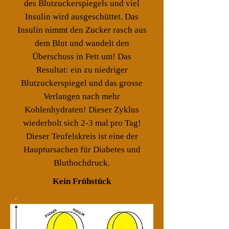
des Blutzuckerspiegels und viel
Insulin wird ausgeschüttet. Das
Insulin nimmt den Zucker rasch aus
dem Blut und wandelt den
Überschuss in Fett um! Das
Resultat: ein zu niedriger
Blutzuckerspiegel und das grosse
Verlangen nach mehr
Kohlenhydraten! Dieser Zyklus
wiederholt sich 2-3 mal pro Tag!
Dieser Teufelskreis ist eine der
Hauptursachen für Diabetes und
Bluthochdruck.
Kein Frühstück