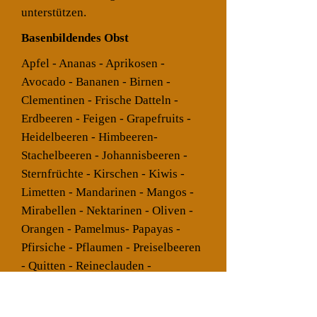
unterstützen.
Basenbildendes Obst
Apfel - Ananas - Aprikosen -
Avocado - Bananen - Birnen -
Clementinen - Frische Datteln -
Erdbeeren - Feigen - Grapefruits -
Heidelbeeren - Himbeeren-
Stachelbeeren - Johannisbeeren -
Sternfrüchte - Kirschen - Kiwis -
Limetten - Mandarinen - Mangos -
Mirabellen - Nektarinen - Oliven -
Orangen - Pamelmus- Papayas -
Pfirsiche - Pflaumen - Preiselbeeren
- Quitten - Reineclauden -
Honigmelonen - Wassermelonen -
Weintrauben - Zitronen -