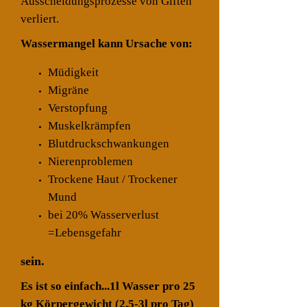
Ausscheidungsprozesse von Giften
verliert.
Wassermangel kann Ursache von:
Müdigkeit
Migräne
Verstopfung
Muskelkrämpfen
Blutdruckschwankungen
Nierenproblemen
Trockene Haut / Trockener
Mund
bei 20% Wasserverlust
=Lebensgefahr
sein.
Es ist so einfach...1l Wasser pro 25
kg Körpergewicht (2,5-3l pro Tag)