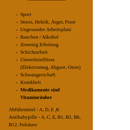
Sport
Stress, Hektik, Ärger, Frust
Ungesunder Arbeitsplatz
Rauchen / Alkohol
Zuwenig Erholung
Schichtarbeit
Umwelteinflüsse
(Elektrosmog, Abgase, Ozon)
Schwangerschaft
Krankheit
Medikamente sind
Vitaminräuber
Abführmittel - A, D, E ,K
Antibabypille - A, C, E, B1, B2, B6,
B12, Folsäure