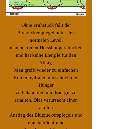
Ohne Frühstück fällt der
Blutzuckerspiegel unter den
normalen Level,
man bekommt Heisshungerattacken
und hat keine Energie für den
Alltag.
Man greift wieder zu einfachen
Kohlenhydraten um schnell den
Hunger
zu bekämpfen und Energie zu
erhalten. Dies verursacht einen
akuten
Anstieg des Blutzuckerspiegels und
eine beträchtliche